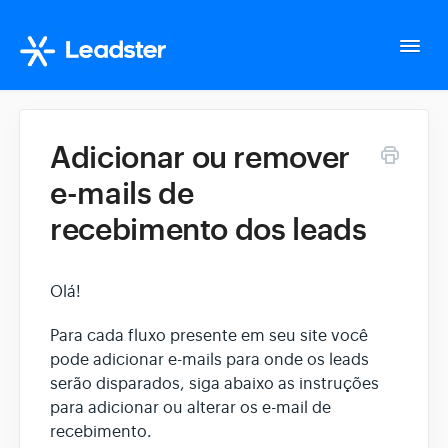
Togg
Navi
Home
Adicionar ou remover
e-mails de
Configurações da conta
recebimento dos leads
Whatsapp Suite
Olá!
Tudo sobre o seu fluxo
Para cada fluxo presente em seu site você
pode adicionar e-mails para onde os leads
Gerencie seus Leads
serão disparados, siga abaixo as instruções
para adicionar ou alterar os e-mail de
recebimento.
Integração