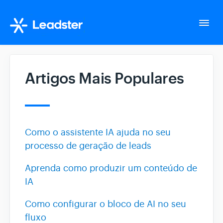
Togg
Navi
Home
Artigos Mais Populares
Configurações da conta
Whatsapp Suite
Como o assistente IA ajuda no seu
processo de geração de leads
Tudo sobre o seu fluxo
Aprenda como produzir um conteúdo de
IA
Gerencie seus Leads
Como configurar o bloco de AI no seu
fluxo
Integração