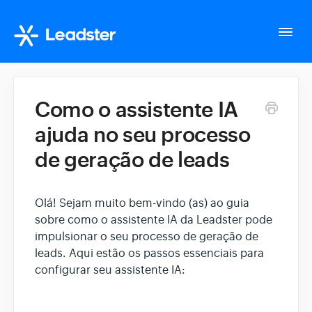
Togg
Navi
Home
Como o assistente IA
ajuda no seu processo
Configurações da conta
de geração de leads
Whatsapp Suite
Olá! Sejam muito bem-vindo (as) ao guia
Tudo sobre o seu fluxo
sobre como o assistente IA da Leadster pode
impulsionar o seu processo de geração de
leads. Aqui estão os passos essenciais para
Gerencie seus Leads
configurar seu assistente IA:
Integração