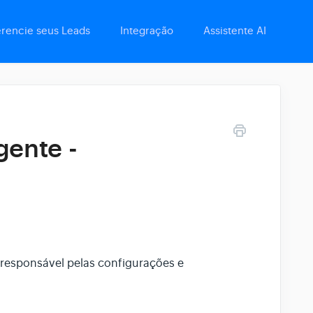
rencie seus Leads
Integração
Assistente AI
gente -
 responsável pelas configurações e