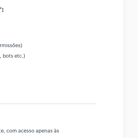
r:
ermissões)
 bots etc.)
nte, com acesso apenas às