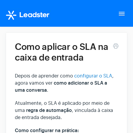
Togg
Navi
Home
Como aplicar o SLA na
caixa de entrada
Configurações da conta
Whatsapp Suite
Depois de aprender como
configurar o SLA
,
como adicionar o SLA a
agora vamos ver
uma conversa
.
Tudo sobre o seu fluxo
Atualmente, o SLA é aplicado por meio de
regra de automação
uma
, vinculada à caixa
Gerencie seus Leads
de entrada desejada.
Como configurar na prática:
Integração