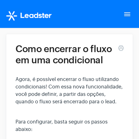
Togg
Navi
Home
Como encerrar o fluxo
em uma condicional
Configurações da conta
Whatsapp Suite
Agora, é possível encerrar o fluxo utilizando
condicionais! Com essa nova funcionalidade,
você pode definir, a partir das opções,
Tudo sobre o seu fluxo
quando o fluxo será encerrado para o lead.
Gerencie seus Leads
Para configurar, basta seguir os passos
abaixo:
Integração