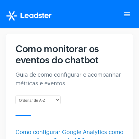
Togg
Navi
Home
Como monitorar os
eventos do chatbot
Configurações da conta
Guia de como configurar e acompanhar
Whatsapp Suite
métricas e eventos.
Tudo sobre o seu fluxo
Gerencie seus Leads
Como configurar Google Analytics como
Integração