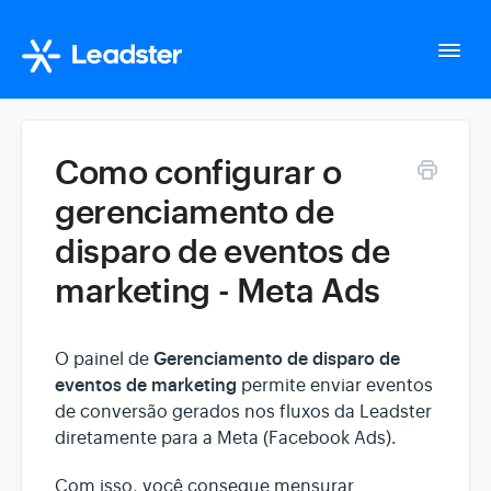
Togg
Navi
Home
Como configurar o
gerenciamento de
Configurações da conta
disparo de eventos de
Whatsapp Suite
marketing - Meta Ads
Tudo sobre o seu fluxo
Gerenciamento de disparo de
O painel de
eventos de marketing
permite enviar eventos
de conversão gerados nos fluxos da Leadster
Gerencie seus Leads
diretamente para a Meta (Facebook Ads).
Integração
Com isso, você consegue mensurar