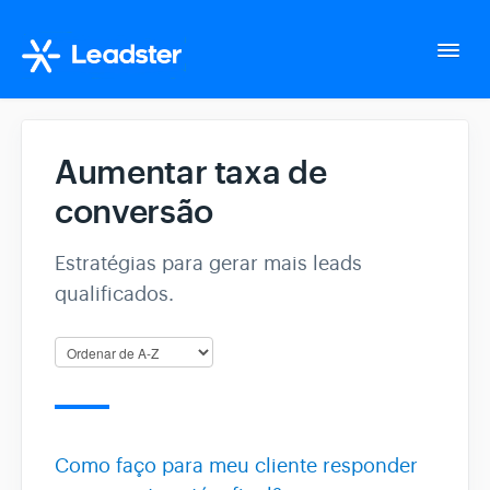
Togg
Navi
Home
Aumentar taxa de
conversão
Configurações da conta
Estratégias para gerar mais leads
Whatsapp Suite
qualificados.
Tudo sobre o seu fluxo
Gerencie seus Leads
Como faço para meu cliente responder
Integração