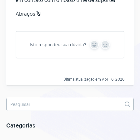
em contato com o nosso time de suporte!
Abraços 👋
Isto respondeu sua dúvida?
Y
N
e
o
s
Última atualização em Abril 6, 2026
Categorias