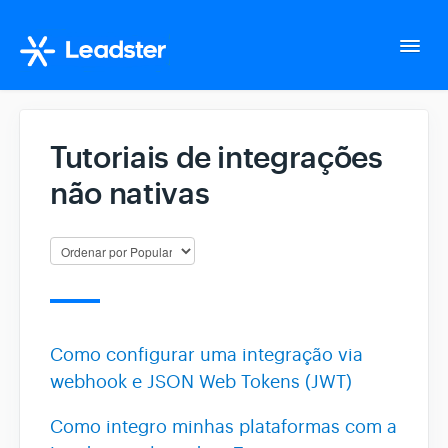
Togg
Navi
Home
Tutoriais de integrações
não nativas
Configurações da conta
Whatsapp Suite
Tudo sobre o seu fluxo
Como configurar uma integração via
Gerencie seus Leads
webhook e JSON Web Tokens (JWT)
Como integro minhas plataformas com a
Integração