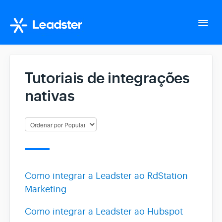
Togg
Navi
Home
Tutoriais de integrações
nativas
Configurações da conta
Whatsapp Suite
Tudo sobre o seu fluxo
Como integrar a Leadster ao RdStation
Gerencie seus Leads
Marketing
Como integrar a Leadster ao Hubspot
Integração